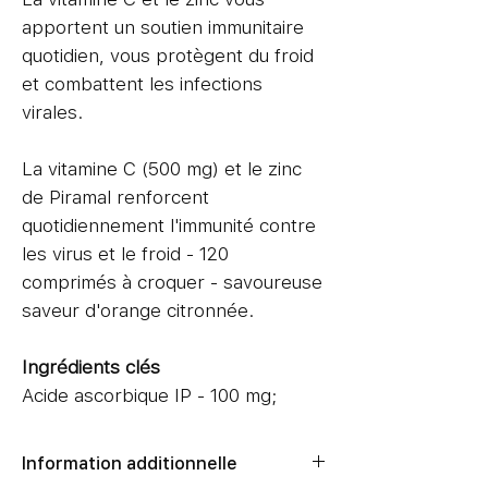
apportent un soutien immunitaire
quotidien, vous protègent du froid
et combattent les infections
virales.
La vitamine C (500 mg) et le zinc
de Piramal renforcent
quotidiennement l'immunité contre
les virus et le froid - 120
comprimés à croquer - savoureuse
saveur d'orange citronnée.
Ingrédients clés
Acide ascorbique IP - 100 mg;
Ascorbate de sodium IP - 450 mg
(équivalent à 400 mg d'acide
Information additionnelle
ascorbique); Oxyde de zinc IP-