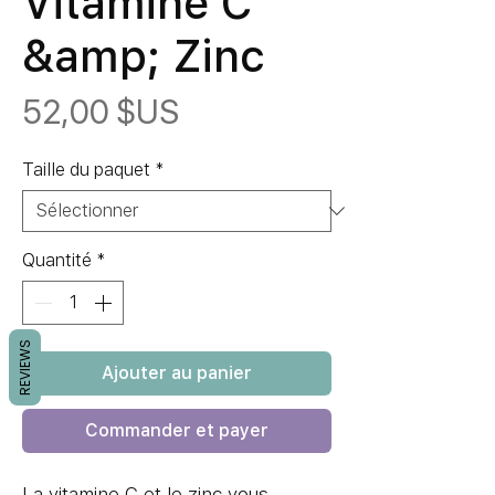
Vitamine C
&amp; Zinc
Prix
52,00 $US
Taille du paquet
*
Quantité
*
REVIEWS
Ajouter au panier
Commander et payer
La vitamine C et le zinc vous