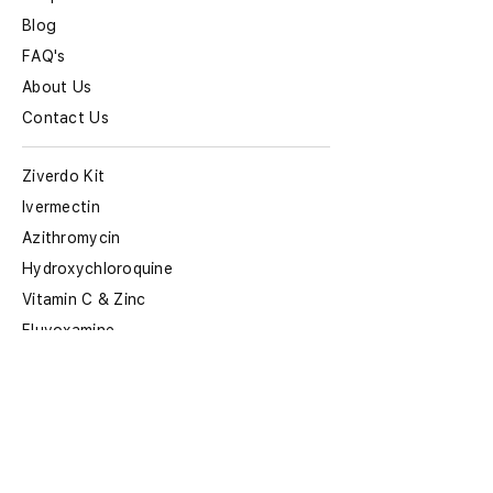
Blog
FAQ's
About Us
Contact Us
Ziverdo Kit
Ivermectin
Azithromycin
Hydroxychloroquine
Vitamin C & Zinc
Fluvoxamine
Doxycycline
Store Policy
Terms & Condition
Cancellation Policy